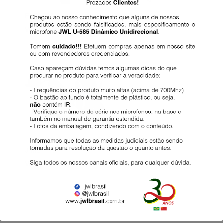
EMS-580
IB-01
Ver detalhes
Ver detalhes
J-M1
Ver detalhes
1
2
→